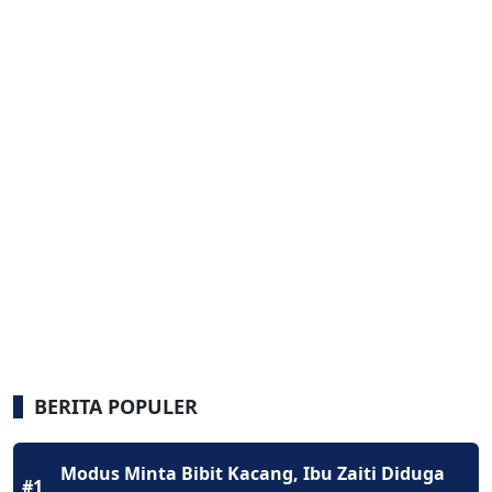
BERITA POPULER
Modus Minta Bibit Kacang, Ibu Zaiti Diduga
#1