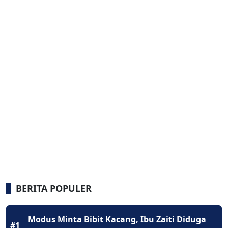
BERITA POPULER
Modus Minta Bibit Kacang, Ibu Zaiti Diduga
#1