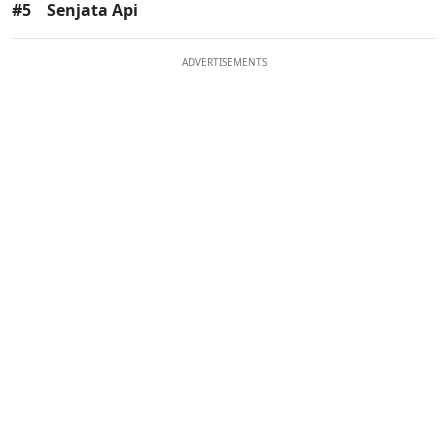
#5
Senjata Api
ADVERTISEMENTS