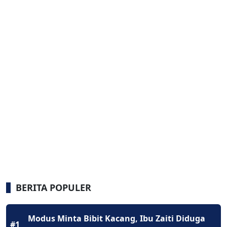
BERITA POPULER
Modus Minta Bibit Kacang, Ibu Zaiti Diduga
#1