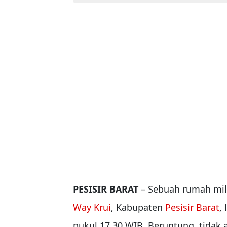
PESISIR BARAT
– Sebuah rumah mil
Way Krui
, Kabupaten
Pesisir Barat
,
pukul 17.30 WIB. Beruntung, tidak