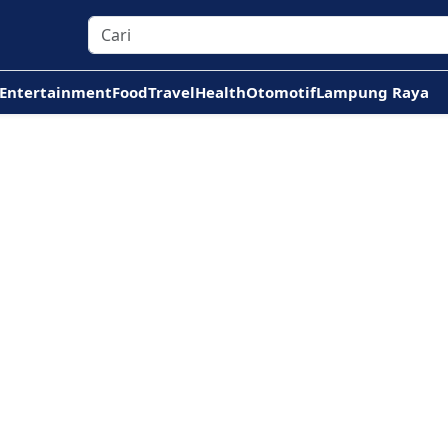
Entertainment
Food
Travel
Health
Otomotif
Lampung Raya