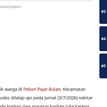
ADVERTISEMENTS
#3
#4
#5
ik warga di
Pekon Pajar Bulan
, Kecamatan
 ludes dilalap api pada Jumat (3/7/2026) sekitar
 ada korban jiwa maupun korban luka karena