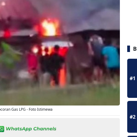
B
#1
ocoran Gas LPG - Foto Istimewa
#2