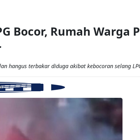
PG Bocor, Rumah Warga P
r
lan hangus terbakar diduga akibat kebocoran selang L
IB