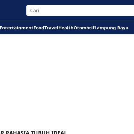
Entertainment
Food
Travel
Health
Otomotif
Lampung Raya
AR RAHASIA TUBUH IDEAL