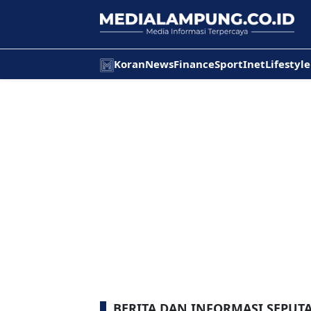
Koran
News
Finance
Sport
Inet
Lifestyle
BERITA DAN INFORMASI SEPUT