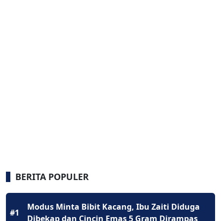
BERITA POPULER
Modus Minta Bibit Kacang, Ibu Zaiti Diduga
#1
Dibekap dan Cincin Emas 5 Gram Dirampas