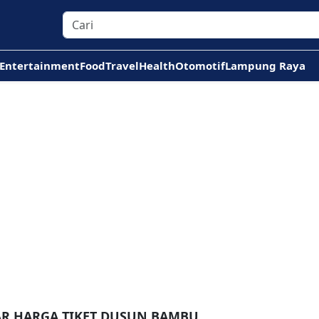
Entertainment
Food
Travel
Health
Otomotif
Lampung Raya
AR HARGA TIKET DUSUN BAMBU