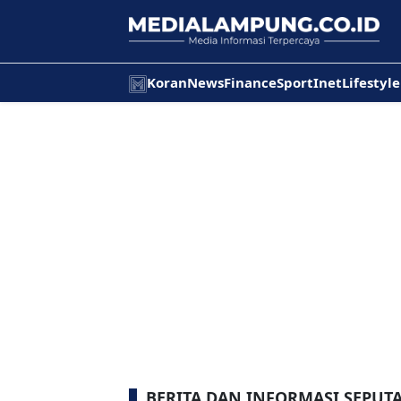
Koran
News
Finance
Sport
Inet
Lifestyle
BERITA DAN INFORMASI SEPUT