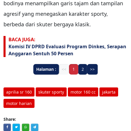
bodinya menampilkan garis tajam dan tampilan
agresif yang menegaskan karakter sporty,
berbeda dari skuter bergaya klasik.
BACA JUGA:
Komisi IV DPRD Evaluasi Program Dinkes, Serapan
Anggaran Sentuh 50 Persen
Halaman :
<<
1
2
>>
aprilia sr 160
skuter sporty
motor 160 cc
jakarta
motor harian
Share: