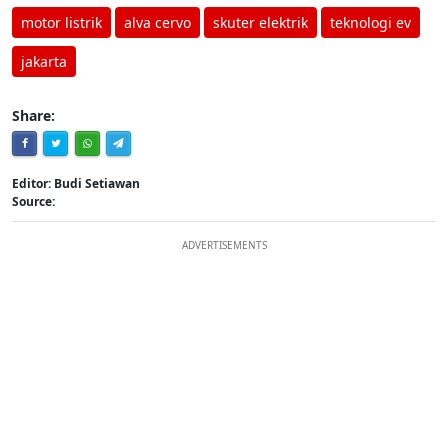
motor listrik
alva cervo
skuter elektrik
teknologi ev
jakarta
Share:
Editor: Budi Setiawan
Source:
ADVERTISEMENTS