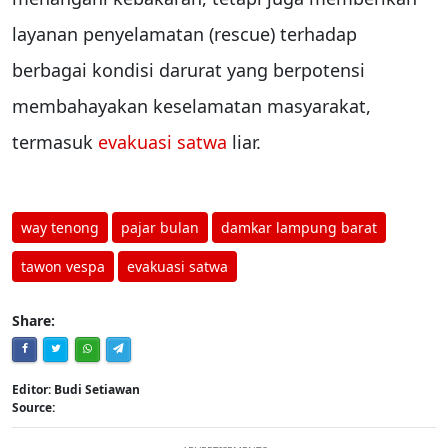
layanan penyelamatan (rescue) terhadap
berbagai kondisi darurat yang berpotensi
membahayakan keselamatan masyarakat,
termasuk
evakuasi satwa
liar.
way tenong
pajar bulan
damkar lampung barat
tawon vespa
evakuasi satwa
Share:
Editor: Budi Setiawan
Source: