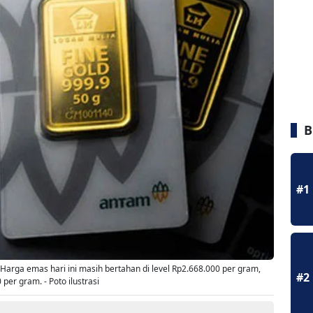
B
#1
arga emas hari ini masih bertahan di level Rp2.668.000 per gram,
#2
er gram. - Poto ilustrasi