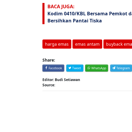
BACA JUGA:
Kodim 0410/KBL Bersama Pemkot da
Bersihkan Pantai Tiska
harga emas
emas antam
buyback ema
Share:
Facebook
Tweet
WhatsApp
Telegram
Editor: Budi Setiawan
Source: