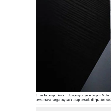
Emas batangan Antam dipajang di gerai Logam Mulia. H
sementara harga buyback tetap berada di Rp2.401.000 p