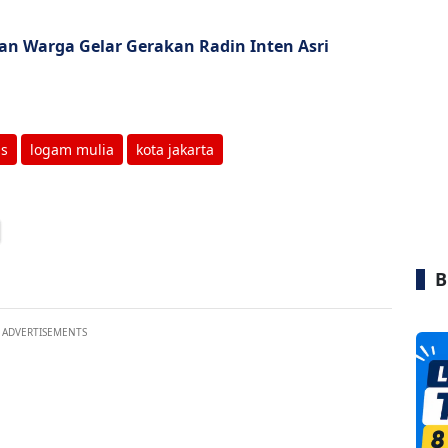
n Warga Gelar Gerakan Radin Inten Asri
s
logam mulia
kota jakarta
B
ADVERTISEMENTS