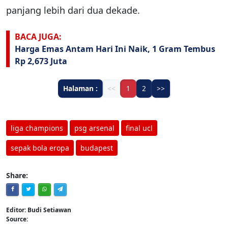
panjang lebih dari dua dekade.
BACA JUGA:
Harga Emas Antam Hari Ini Naik, 1 Gram Tembus
Rp 2,673 Juta
Halaman :
<<
1
2
>>
liga champions
psg arsenal
final ucl
sepak bola eropa
budapest
Share:
Editor: Budi Setiawan
Source: