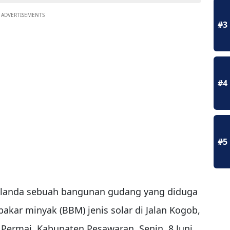
ADVERTISEMENTS
#3
#4
#5
landa sebuah bangunan gudang yang diduga
kar minyak (BBM) jenis solar di Jalan Kogob,
ermai, Kabupaten Pesawaran, Senin, 8 Juni