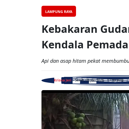
LAMPUNG RAYA
Kebakaran Gudan
Kendala Pemad
Api dan asap hitam pekat membumbung
Krisna Jeri
- Senin, 08 Jun 2026 - 17:59 WIB