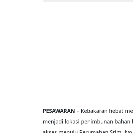
PESAWARAN
– Kebakaran hebat me
menjadi lokasi penimbunan bahan ba
akses menuju Perumahan Srimulyo P