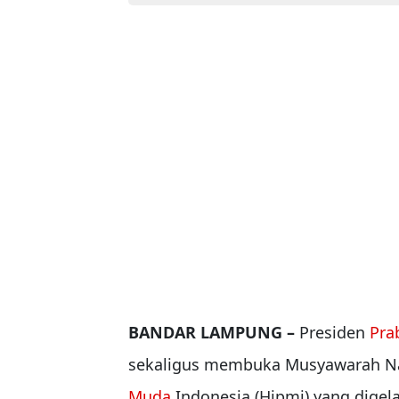
BANDAR LAMPUNG –
Presiden
Pra
sekaligus membuka Musyawarah Na
Muda
Indonesia (Hipmi) yang digela