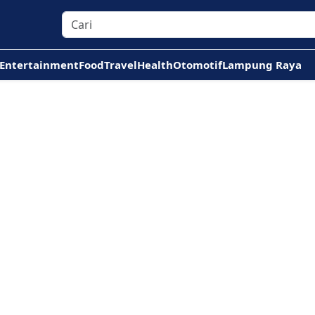
Entertainment
Food
Travel
Health
Otomotif
Lampung Raya