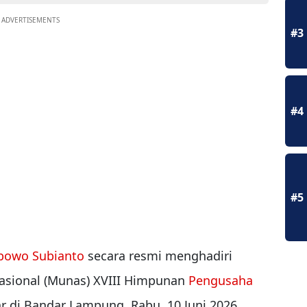
ADVERTISEMENTS
#3
#4
#5
bowo Subianto
secara resmi menghadiri
sional (Munas) XVIII Himpunan
Pengusaha
r di Bandar Lampung, Rabu, 10 Juni 2026.