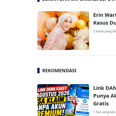
Erin War
Kasus D
2 bulan yang la
REKOMENDASI
Link DAN
Punya Ak
Gratis
1 hari yang lalu