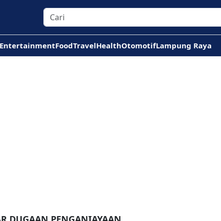
Entertainment
Food
Travel
Health
Otomotif
Lampung Raya
TAR DUGAAN PENGANIAYAAN