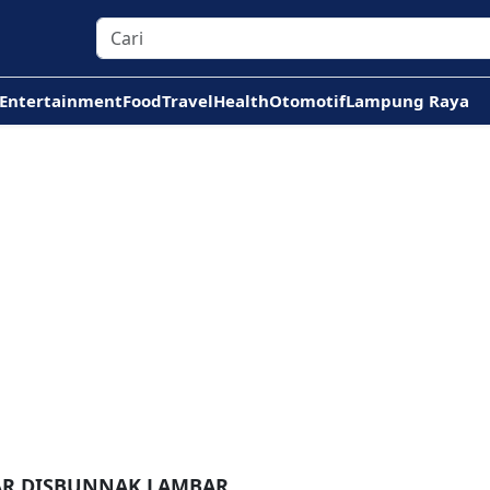
Entertainment
Food
Travel
Health
Otomotif
Lampung Raya
TAR DISBUNNAK LAMBAR