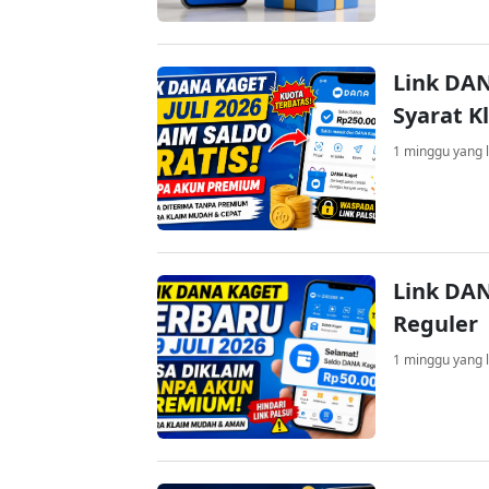
Link DAN
Syarat K
1 minggu yang l
Link DAN
Reguler
1 minggu yang l