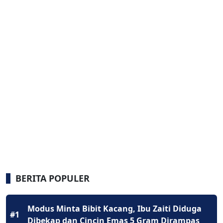
BERITA POPULER
Modus Minta Bibit Kacang, Ibu Zaiti Diduga
#1
Dibekap dan Cincin Emas 5 Gram Dirampas