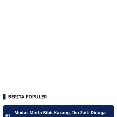
BERITA POPULER
Modus Minta Bibit Kacang, Ibu Zaiti Diduga
#1