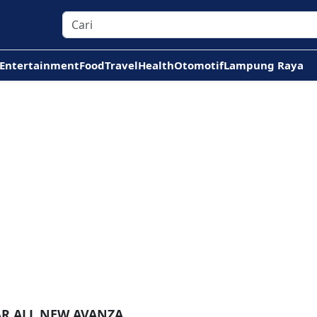
Entertainment
Food
Travel
Health
Otomotif
Lampung Raya
AR ALL NEW AVANZA