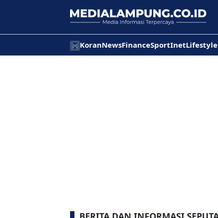
Koran
News
Finance
Sport
Inet
Lifestyle
BERITA DAN INFORMASI SEPUT