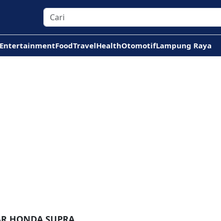
Entertainment
Food
Travel
Health
Otomotif
Lampung Raya
AR HONDA SUPRA