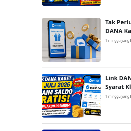
Tak Perl
DANA Kag
1 minggu yang l
Link DAN
Syarat K
1 minggu yang l