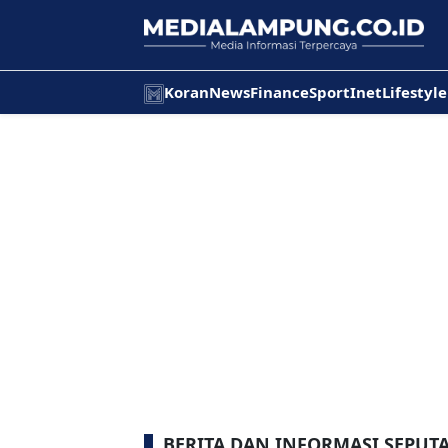
Koran
News
Finance
Sport
Inet
Lifestyle
BERITA DAN INFORMASI SEPUT