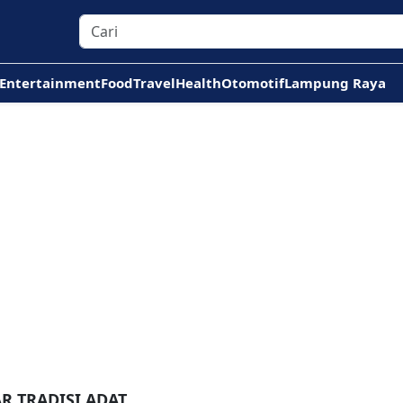
Entertainment
Food
Travel
Health
Otomotif
Lampung Raya
R TRADISI ADAT