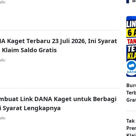
B
alu
A Kaget Terbaru 23 Juli 2026, Ini Syarat
 Klaim Saldo Gratis
alu
Bur
Ter
mbuat Link DANA Kaget untuk Berbagi
Gra
ni Syarat Lengkapnya
alu
Tak
Pre
Kla