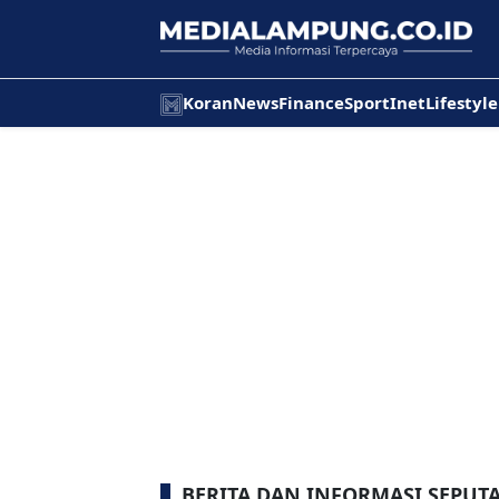
Koran
News
Finance
Sport
Inet
Lifestyle
BERITA DAN INFORMASI SEPUT