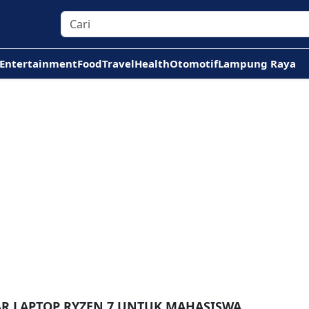
Entertainment
Food
Travel
Health
Otomotif
Lampung Raya
AR LAPTOP RYZEN 7 UNTUK MAHASISWA