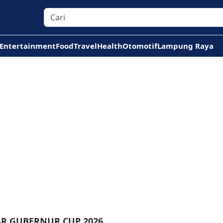
Entertainment
Food
Travel
Health
Otomotif
Lampung Raya
AR GUBERNUR CUP 2026