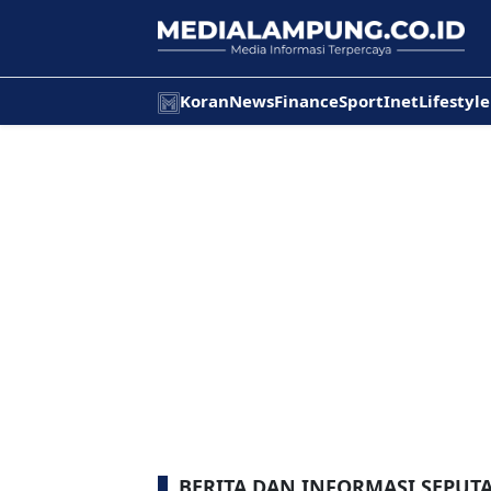
Koran
News
Finance
Sport
Inet
Lifestyle
BERITA DAN INFORMASI SEPUT