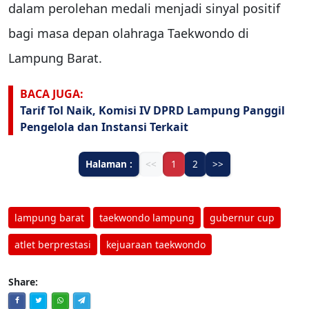
dalam perolehan medali menjadi sinyal positif
bagi masa depan olahraga Taekwondo di
Lampung Barat.
BACA JUGA:
Tarif Tol Naik, Komisi IV DPRD Lampung Panggil
Pengelola dan Instansi Terkait
Halaman :
<<
1
2
>>
lampung barat
taekwondo lampung
gubernur cup
atlet berprestasi
kejuaraan taekwondo
Share: