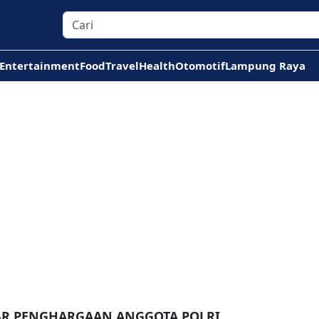
Entertainment
Food
Travel
Health
Otomotif
Lampung Raya
TAR PENGHARGAAN ANGGOTA POLRI