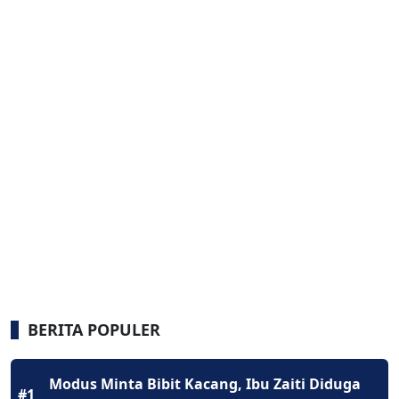
BERITA POPULER
Modus Minta Bibit Kacang, Ibu Zaiti Diduga
#1