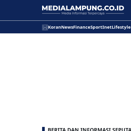
Koran
News
Finance
Sport
Inet
Lifestyle
BERITA DAN INFORMASI SEPUT