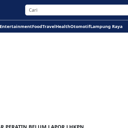
Entertainment
Food
Travel
Health
Otomotif
Lampung Raya
AR PERATIN BELUM LAPOR LHKPN