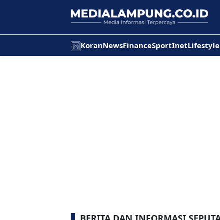
Koran
News
Finance
Sport
Inet
Lifestyle
BERITA DAN INFORMASI SEPUT