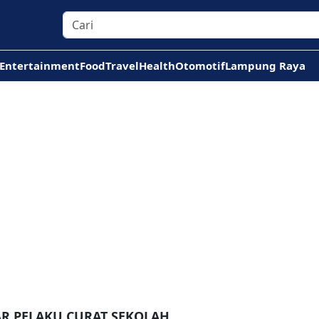
Entertainment
Food
Travel
Health
Otomotif
Lampung Raya
AR PELAKU CURAT SEKOLAH