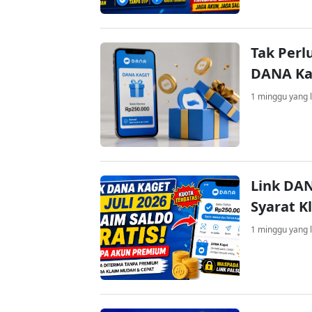
Tak Perl
DANA Kag
1 minggu yang l
Link DAN
Syarat K
1 minggu yang l