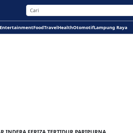
Entertainment
Food
Travel
Health
Otomotif
Lampung Raya
R INDERA FERIZA TERTIDUR PARIPURNA