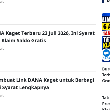
B
alu
A Kaget Terbaru 23 Juli 2026, Ini Syarat
 Klaim Saldo Gratis
alu
Bur
Ter
mbuat Link DANA Kaget untuk Berbagi
Gra
ni Syarat Lengkapnya
alu
Tak
Pre
Kla