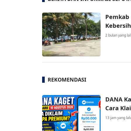
Pemkab P
Kebersih
2 bulan yang la
REKOMENDASI
DANA Kag
Cara Kla
13 jam yang lal