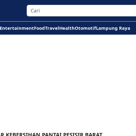
Entertainment
Food
Travel
Health
Otomotif
Lampung Raya
R KEBERSIHAN PANTAI PESISIR BARAT