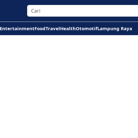
Entertainment
Food
Travel
Health
Otomotif
Lampung Raya