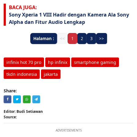
BACA JUGA:
Sony Xperia 1 VIII Hadir dengan Kamera Ala Sony
Alpha dan Fitur Audio Lengkap
Halaman :
<<
1
2
3
>>
infinix hot 70 pro
hp infinix
smartphone gaming
tkdn indonesia
jakarta
Share:
Editor: Budi Setiawan
Source:
ADVERTISEMENTS