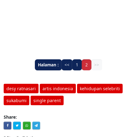
Halaman :
<<
1
2
>>
desy ratnasari
artis indonesia
kehidupan selebriti
sukabumi
single parent
Share: