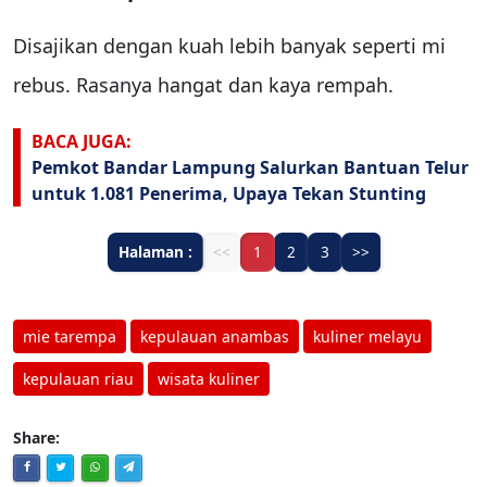
Disajikan dengan kuah lebih banyak seperti mi
rebus. Rasanya hangat dan kaya rempah.
BACA JUGA:
Pemkot Bandar Lampung Salurkan Bantuan Telur
untuk 1.081 Penerima, Upaya Tekan Stunting
Halaman :
<<
1
2
3
>>
mie tarempa
kepulauan anambas
kuliner melayu
kepulauan riau
wisata kuliner
Share: