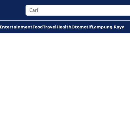
Entertainment
Food
Travel
Health
Otomotif
Lampung Raya