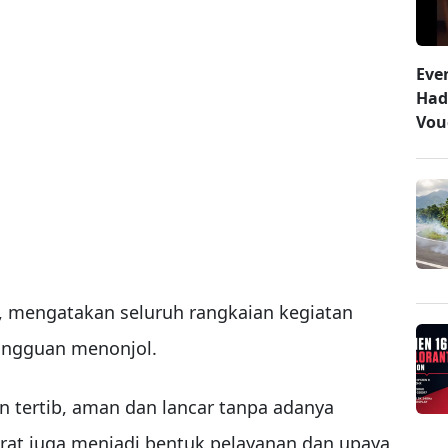
Eve
Had
Vou
y, mengatakan seluruh rangkaian kegiatan
gangguan menonjol.
an tertib, aman dan lancar tanpa adanya
rat juga menjadi bentuk pelayanan dan upaya