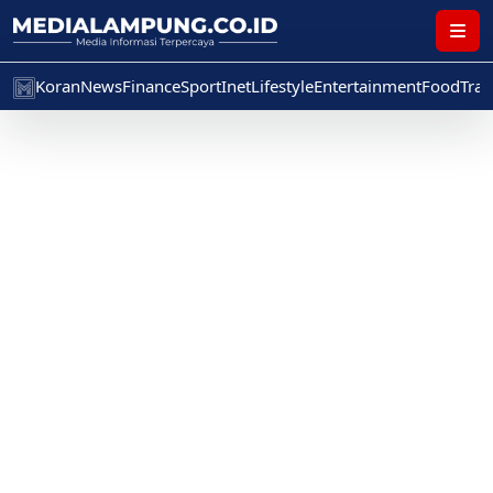
Koran
News
Finance
Sport
Inet
Lifestyle
Entertainment
Food
Trav