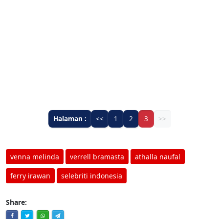
Halaman :
<<
1
2
3
>>
venna melinda
verrell bramasta
athalla naufal
ferry irawan
selebriti indonesia
Share: