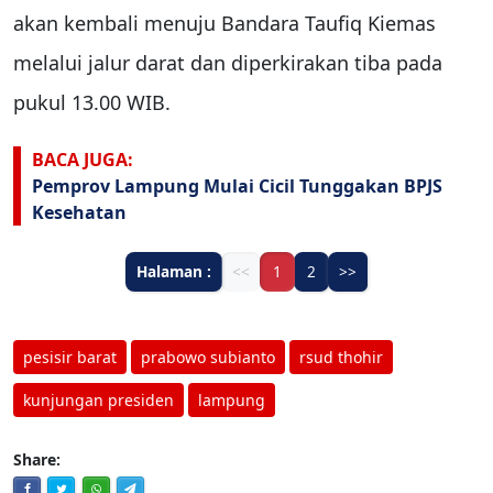
akan kembali menuju Bandara Taufiq Kiemas
melalui jalur darat dan diperkirakan tiba pada
pukul 13.00 WIB.
BACA JUGA:
Pemprov Lampung Mulai Cicil Tunggakan BPJS
Kesehatan
Halaman :
<<
1
2
>>
pesisir barat
prabowo subianto
rsud thohir
kunjungan presiden
lampung
Share: