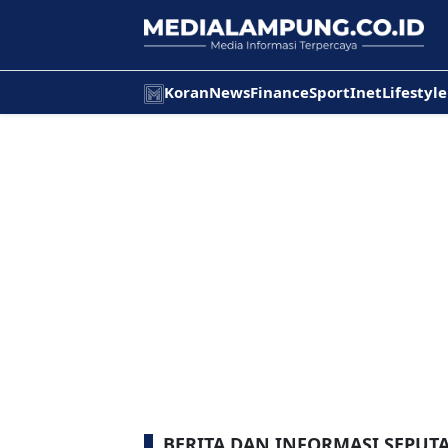
Koran
News
Finance
Sport
Inet
Lifestyle
BERITA DAN INFORMASI SEPUT