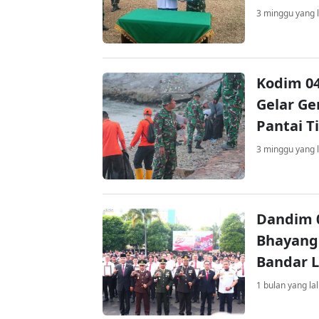
3 minggu yang l
Kodim 0
Gelar Ge
Pantai T
3 minggu yang l
Dandim 0
Bhayangk
Bandar 
1 bulan yang la