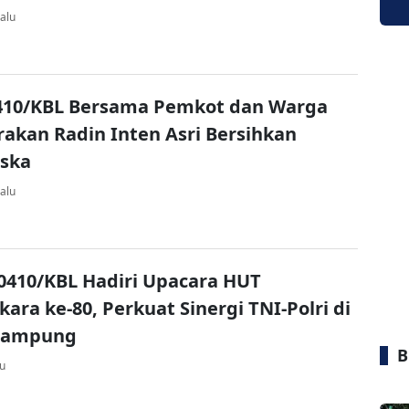
alu
410/KBL Bersama Pemkot dan Warga
rakan Radin Inten Asri Bersihkan
iska
alu
410/KBL Hadiri Upacara HUT
ara ke-80, Perkuat Sinergi TNI-Polri di
Lampung
B
lu