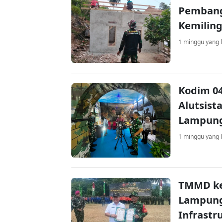
Pembang
Kemilin
1 minggu yang l
Kodim 0
Alutsist
Lampung
1 minggu yang l
TMMD ke
Lampung
Infrastr