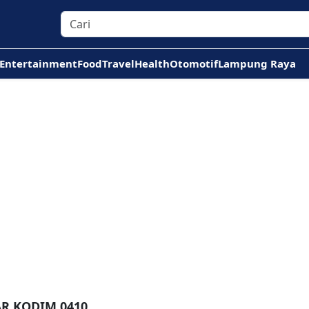
Entertainment
Food
Travel
Health
Otomotif
Lampung Raya
AR KODIM 0410