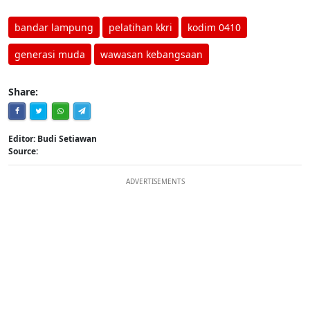
bandar lampung
pelatihan kkri
kodim 0410
generasi muda
wawasan kebangsaan
Share:
Editor: Budi Setiawan
Source:
ADVERTISEMENTS