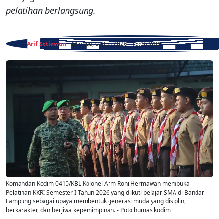
pelatihan berlangsung.
Arif Setiawan
- Minggu, 07 Jun 2026 - 15:06 WIB
Komandan Kodim 0410/KBL Kolonel Arm Roni Hermawan membuka
Pelatihan KKRI Semester I Tahun 2026 yang diikuti pelajar SMA di Bandar
Lampung sebagai upaya membentuk generasi muda yang disiplin,
berkarakter, dan berjiwa kepemimpinan. - Poto humas kodim