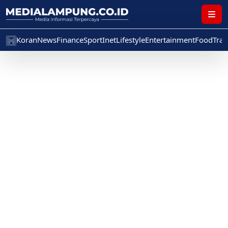
Koran
News
Finance
Sport
Inet
Lifestyle
Entertainment
Food
Trav