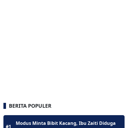
BERITA POPULER
Modus Minta Bibit Kacang, Ibu Zaiti Diduga
#1