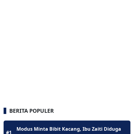
BERITA POPULER
Modus Minta Bibit Kacang, Ibu Zaiti Diduga
#1