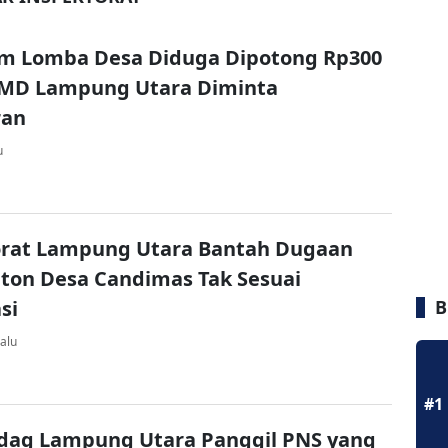
im Lomba Desa Diduga Dipotong Rp300
PMD Lampung Utara Diminta
ran
u
orat Lampung Utara Bantah Dugaan
ton Desa Candimas Tak Sesuai
si
B
alu
#1
ndag Lampung Utara Panggil PNS yang