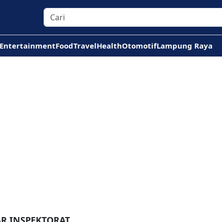
Entertainment
Food
Travel
Health
Otomotif
Lampung Raya
AR INSPEKTORAT