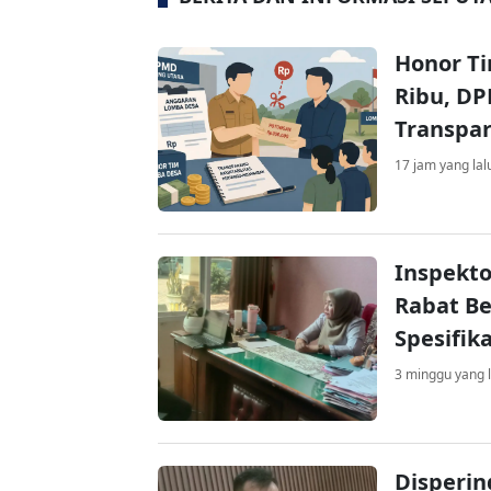
Honor T
Ribu, D
Transpa
17 jam yang lal
Inspekt
Rabat Be
Spesifika
3 minggu yang l
Disperi