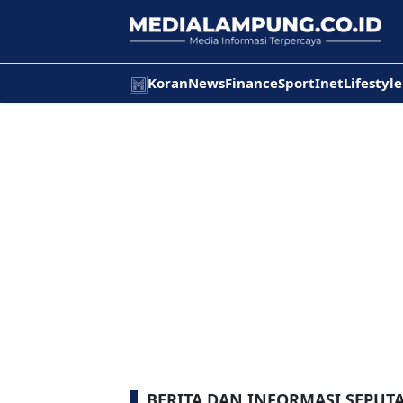
Koran
News
Finance
Sport
Inet
Lifestyle
BERITA DAN INFORMASI SEPUT