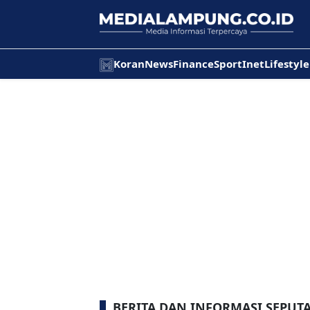
Koran
News
Finance
Sport
Inet
Lifestyle
BERITA DAN INFORMASI SEPUT