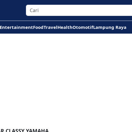
Entertainment
Food
Travel
Health
Otomotif
Lampung Raya
AR CLASSY YAMAHA