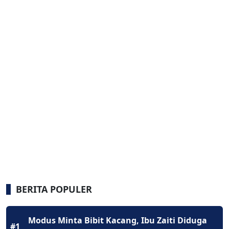
BERITA POPULER
Modus Minta Bibit Kacang, Ibu Zaiti Diduga
#1