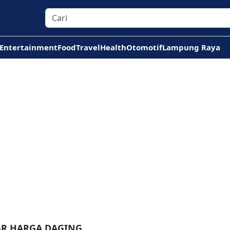
Entertainment
Food
Travel
Health
Otomotif
Lampung Raya
AR HARGA DAGING