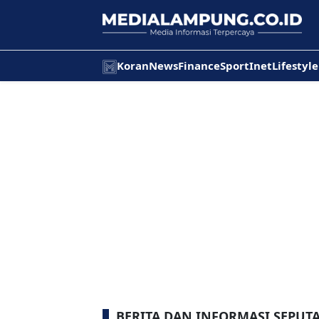
Koran
News
Finance
Sport
Inet
Lifestyle
BERITA DAN INFORMASI SEPUT