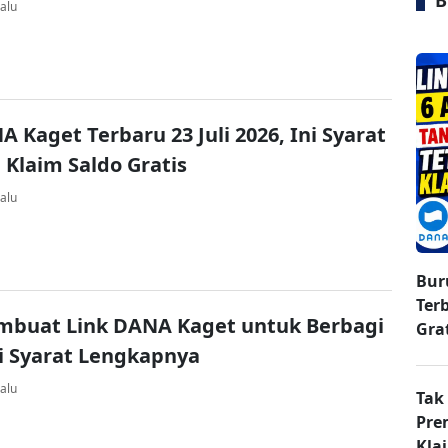
B
alu
A Kaget Terbaru 23 Juli 2026, Ini Syarat
 Klaim Saldo Gratis
alu
Bur
Ter
mbuat Link DANA Kaget untuk Berbagi
Gra
ni Syarat Lengkapnya
alu
Tak
Pre
Kla