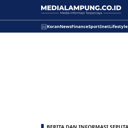
Koran
News
Finance
Sport
Inet
Lifestyle
BERITA DAN INFORMASI SEPUT