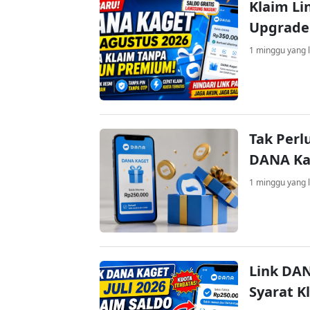
Klaim Li
Upgrade
1 minggu yang l
Tak Perl
DANA Kag
1 minggu yang l
Link DAN
Syarat K