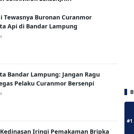
gi Tewasnya Buronan Curanmor
ta Api di Bandar Lampung
lu
sta Bandar Lampung: Jangan Ragu
egas Pelaku Curanmor Bersenpi
B
lu
#1
 Kedinasan Iringi Pemakaman Bripka