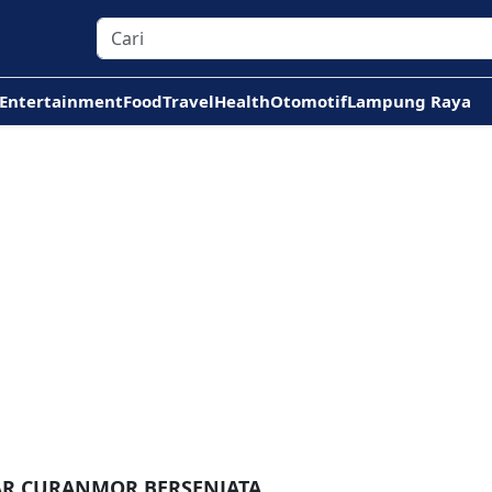
Entertainment
Food
Travel
Health
Otomotif
Lampung Raya
AR CURANMOR BERSENJATA