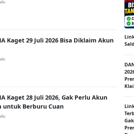
alu
Lin
A Kaget 29 Juli 2026 Bisa Diklaim Akun
Sal
alu
DAN
202
Pre
Kla
A Kaget 28 Juli 2026, Gak Perlu Akun
 untuk Berburu Cuan
Lin
Ter
alu
Gak
Pre