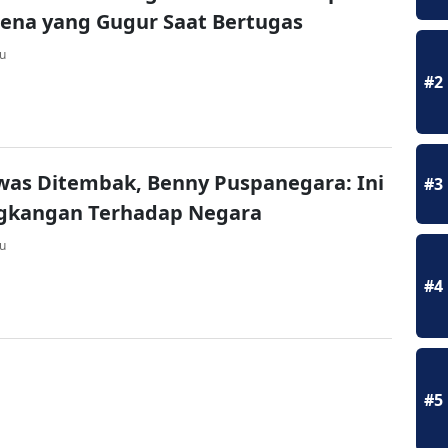
ena yang Gugur Saat Bertugas
lu
#2
ewas Ditembak, Benny Puspanegara: Ini
#3
kangan Terhadap Negara
lu
#4
#5