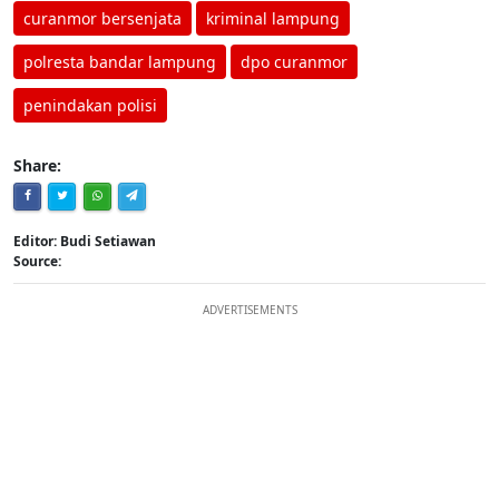
curanmor bersenjata
kriminal lampung
polresta bandar lampung
dpo curanmor
penindakan polisi
Share:
Editor: Budi Setiawan
Source:
ADVERTISEMENTS